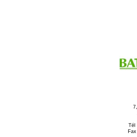
7
Tél 
Fax 